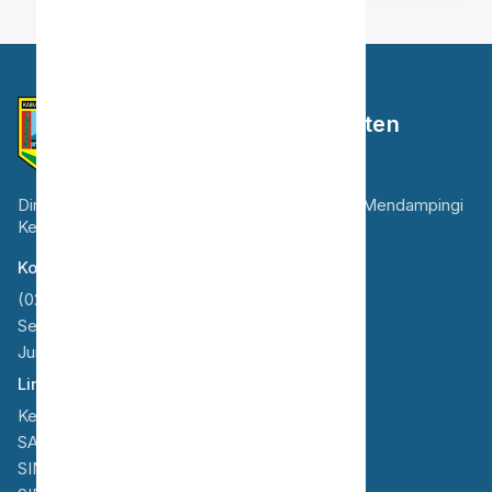
Dinas Kesehatan Kabupaten
Semarang
Dinas Kesehatan Kabupaten Semarang Selalu Mendampingi
Kesehatan Anda dan Keluarga
Kontak
(024) 6923955
Senin - Kamis : 08.00 - 15.00
Jumat : 08.00 - 11.00
Link Terkait
Kemenkes
SATU SEHAT
SIM-ILP