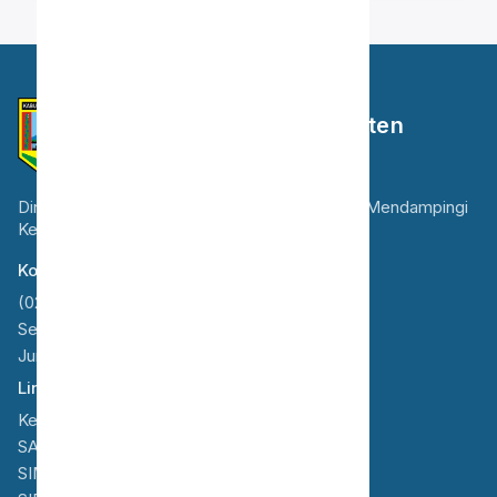
Dinas Kesehatan Kabupaten
Semarang
Dinas Kesehatan Kabupaten Semarang Selalu Mendampingi
Kesehatan Anda dan Keluarga
Kontak
(024) 6923955
Senin - Kamis : 08.00 - 15.00
Jumat : 08.00 - 11.00
Link Terkait
Kemenkes
SATU SEHAT
SIM-ILP